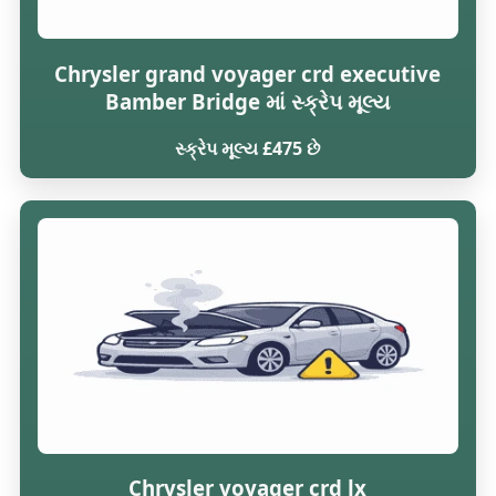
Chrysler grand voyager crd executive
Bamber Bridge માં સ્ક્રેપ મૂલ્ય
સ્ક્રેપ મૂલ્ય £475 છે
Chrysler voyager crd lx