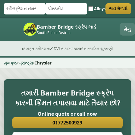
Alloys
ભાવ મેળવો
રજિસ્ટ્રેશન નંબર
પોસ્ટકોડ
ફોર્મ સબમિટ કરો
Bamber Bridge સ્ક્રેપ યાર્ડ
મેનુ
South Ribble District
✔ મફત કલેક્શન
✔ DVLA કાગળકામ
✔ તાત્કાલિક ચુકવણી
મુખપૃષ્ઠ
બ્રાન્ડ્સ
Chrysler
તમારી Bamber Bridge સ્ક્રેપ
કારની કિંમત તપાસવા માટે તૈયાર છો?
Online quote or call now
01772500929