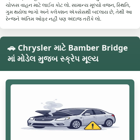
ચોક્કસ વાહન માટે લાઈવ કોટ લો. સામાન્ય મૂલ્યો વજન, સ્થિતિ,
ગુમ થયેલા ભાગો અને કલેક્શન ઍક્સેસથી બદલાય છે, તેથી આ
રેન્જને અંતિમ ઓફર નહીં પણ અંદાજ તરીકે લો.
🚗 Chrysler માટે Bamber Bridge
માં મોડેલ મુજબ સ્ક્રેપ મૂલ્ય