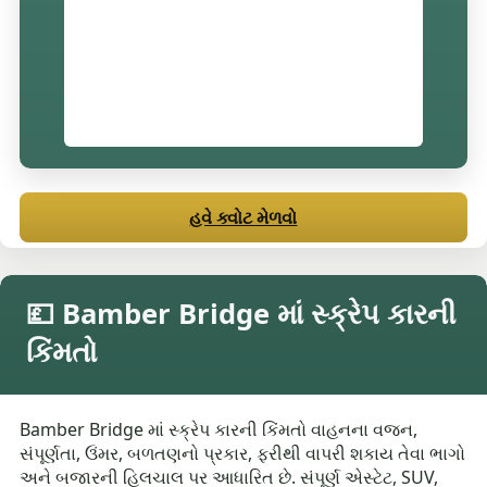
હવે ક્વોટ મેળવો
💷 Bamber Bridge માં સ્ક્રેપ કારની
કિંમતો
Bamber Bridge માં સ્ક્રેપ કારની કિંમતો વાહનના વજન,
સંપૂર્ણતા, ઉંમર, બળતણનો પ્રકાર, ફરીથી વાપરી શકાય તેવા ભાગો
અને બજારની હિલચાલ પર આધારિત છે. સંપૂર્ણ એસ્ટેટ, SUV,