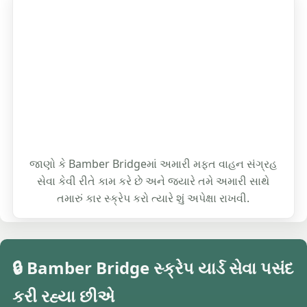
જાણો કે Bamber Bridgeમાં અમારી મફત વાહન સંગ્રહ
સેવા કેવી રીતે કામ કરે છે અને જ્યારે તમે અમારી સાથે
તમારું કાર સ્ક્રેપ કરો ત્યારે શું અપેક્ષા રાખવી.
🔒 Bamber Bridge સ્ક્રેપ યાર્ડ સેવા પસંદ
કરી રહ્યા છીએ