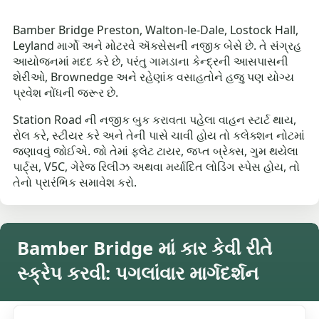
Bamber Bridge Preston, Walton-le-Dale, Lostock Hall,
Leyland માર્ગો અને મોટરવે ઍક્સેસની નજીક બેસે છે. તે સંગ્રહ
આયોજનમાં મદદ કરે છે, પરંતુ ગામડાના કેન્દ્રની આસપાસની
શેરીઓ, Brownedge અને રહેણાંક વસાહતોને હજુ પણ યોગ્ય
પ્રવેશ નોંધની જરૂર છે.
Station Road ની નજીક બુક કરાવતા પહેલા વાહન સ્ટાર્ટ થાય,
રોલ કરે, સ્ટીયર કરે અને તેની પાસે ચાવી હોય તો કલેક્શન નોટમાં
જણાવવું જોઈએ. જો તેમાં ફ્લેટ ટાયર, જપ્ત બ્રેક્સ, ગુમ થયેલા
પાર્ટ્સ, V5C, ગેરેજ રિલીઝ અથવા મર્યાદિત લોડિંગ સ્પેસ હોય, તો
તેનો પ્રારંભિક સમાવેશ કરો.
Bamber Bridge માં કાર કેવી રીતે
સ્ક્રેપ કરવી: પગલાંવાર માર્ગદર્શન