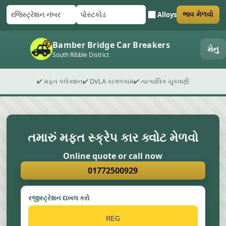
Alloys
ભાવ મેળવો
રજિસ્ટ્રેશન નંબર
પોસ્ટકોડ
ફોર્મ સબમિટ કરો
Bamber Bridge Car Breakers
મેનુ
South Ribble District
✔ મફત કલેક્શન
✔ DVLA કાગળકામ
✔ તાત્કાલિક ચુકવણી
તમારું મફત સ્ક્રેપ કાર ક્વોટ મેળવો
Online quote or call now
01772500929
રજીસ્ટ્રેશન દાખલ કરો