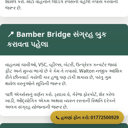
શામેલ કરો. મોટા વાહનોને લોડિંગ સ્પેસની વહેલી તપાસ કરવાની
જરૂર છે.
📍 Bamber Bridge સંગ્રહ બુક
કરાવતા પહેલા
વાહનમાં ચાવીઓ, V5C, વ્હીલ્સ, બેટરી, ઉત્પ્રેરક કન્વર્ટર જ્યાં
ફીટ અને મુખ્ય ભાગો છે કે કેમ તે તપાસો. Walton નજીક આંશિક
રીતે છીનવાઈ ગયેલી કાર હજુ પણ ટાંકી શકાય છે, પરંતુ ગુમ
થયેલ વસ્તુઓને સૂચિની જરૂર છે.
પછી ઍક્સેસનું વર્ણન કરો. ડ્રાઇવ વે, ગેરેજ ફોરકોર્ટ, શેર કરેલ
ખાડી, ઔદ્યોગિક એકમ અથવા વ્યસ્ત રસ્તાની સ્થિતિ દરેકને
અલગ સંગ્રહ યોજનાની જરૂર છે.
📞 હમણાં ફોન કરો: 01772500929