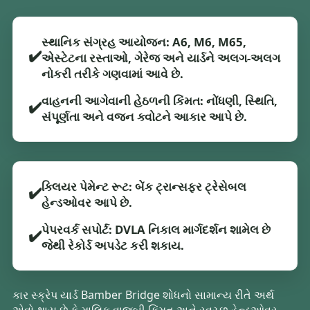
સ્થાનિક સંગ્રહ આયોજન: A6, M6, M65,
✔️
એસ્ટેટના રસ્તાઓ, ગેરેજ અને યાર્ડને અલગ-અલગ
નોકરી તરીકે ગણવામાં આવે છે.
વાહનની આગેવાની હેઠળની કિંમત: નોંધણી, સ્થિતિ,
✔️
સંપૂર્ણતા અને વજન ક્વોટને આકાર આપે છે.
ક્લિયર પેમેન્ટ રૂટ: બેંક ટ્રાન્સફર ટ્રેસેબલ
✔️
હેન્ડઓવર આપે છે.
પેપરવર્ક સપોર્ટ: DVLA નિકાલ માર્ગદર્શન શામેલ છે
✔️
જેથી રેકોર્ડ અપડેટ કરી શકાય.
કાર સ્ક્રેપ યાર્ડ Bamber Bridge શોધનો સામાન્ય રીતે અર્થ