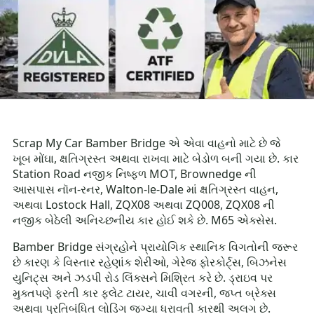
Scrap My Car Bamber Bridge એ એવા વાહનો માટે છે જે
ખૂબ મોંઘા, ક્ષતિગ્રસ્ત અથવા રાખવા માટે બેડોળ બની ગયા છે. કાર
Station Road નજીક નિષ્ફળ MOT, Brownedge ની
આસપાસ નૉન-રનર, Walton-le-Dale માં ક્ષતિગ્રસ્ત વાહન,
અથવા Lostock Hall, ZQX08 અથવા ZQ008, ZQX08 ની
નજીક બેઠેલી અનિચ્છનીય કાર હોઈ શકે છે. M65 એક્સેસ.
Bamber Bridge સંગ્રહોને પ્રાયોગિક સ્થાનિક વિગતોની જરૂર
છે કારણ કે વિસ્તાર રહેણાંક શેરીઓ, ગેરેજ ફોરકોર્ટ્સ, બિઝનેસ
યુનિટ્સ અને ઝડપી રોડ લિંક્સને મિશ્રિત કરે છે. ડ્રાઇવ પર
મુક્તપણે ફરતી કાર ફ્લેટ ટાયર, ચાવી વગરની, જપ્ત બ્રેક્સ
અથવા પ્રતિબંધિત લોડિંગ જગ્યા ધરાવતી કારથી અલગ છે.