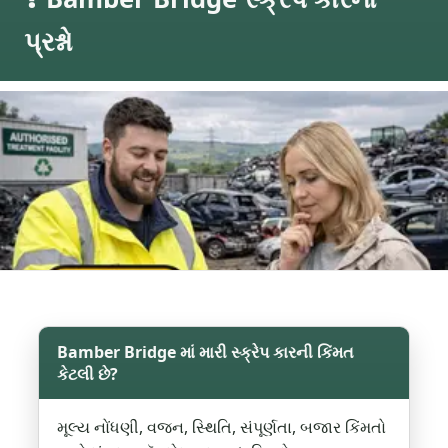
પ્રશ્નો
Bamber Bridge માં મારી સ્ક્રેપ કારની કિંમત
કેટલી છે?
મૂલ્ય નોંધણી, વજન, સ્થિતિ, સંપૂર્ણતા, બજાર કિંમતો