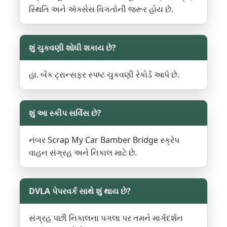
સ્થિતિ અને ઍક્સેસ વિગતોની જરૂર હોય છે.
શું ચુકવણી શોધી શકાય છે?
હા. બેંક ટ્રાન્સફર સ્પષ્ટ ચુકવણી રેકોર્ડ આપે છે.
શું આ સ્કીપ સર્વિસ છે?
નંબર Scrap My Car Bamber Bridge સ્ક્રેપ
વાહન સંગ્રહ અને નિકાલ માટે છે.
DVLA પેપરવર્ક સાથે શું થાય છે?
સંગ્રહ પછી નિકાલના પગલા પર તમને માર્ગદર્શન