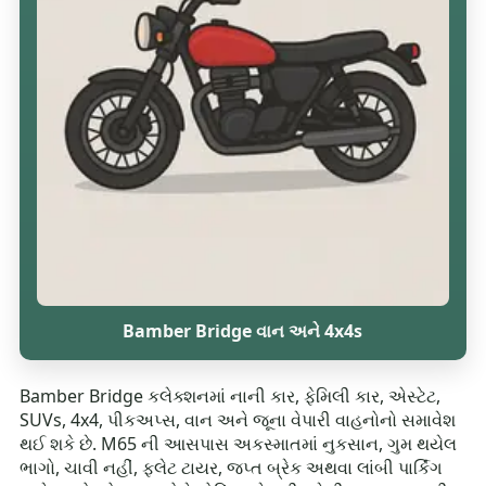
Bamber Bridge વાન અને 4x4s
Bamber Bridge કલેક્શનમાં નાની કાર, ફેમિલી કાર, એસ્ટેટ,
SUVs, 4x4, પીકઅપ્સ, વાન અને જૂના વેપારી વાહનોનો સમાવેશ
થઈ શકે છે. M65 ની આસપાસ અકસ્માતમાં નુકસાન, ગુમ થયેલ
ભાગો, ચાવી નહીં, ફ્લેટ ટાયર, જપ્ત બ્રેક અથવા લાંબી પાર્કિંગ