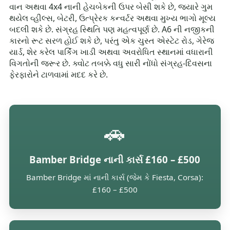
વાન અથવા 4x4 નાની હેચબેકની ઉપર બેસી શકે છે, જ્યારે ગુમ
થયેલ વ્હીલ્સ, બેટરી, ઉત્પ્રેરક કન્વર્ટર અથવા મુખ્ય ભાગો મૂલ્ય
બદલી શકે છે. સંગ્રહ સ્થિતિ પણ મહત્વપૂર્ણ છે. A6 ની નજીકની
કારનો રૂટ સરળ હોઈ શકે છે, પરંતુ એક ચુસ્ત એસ્ટેટ રોડ, ગેરેજ
યાર્ડ, શેર કરેલ પાર્કિંગ ખાડી અથવા અવરોધિત સ્થાનમાં વધારાની
વિગતોની જરૂર છે. ક્વોટ તબક્કે વધુ સારી નોંધો સંગ્રહ-દિવસના
ફેરફારોને ટાળવામાં મદદ કરે છે.
🚗
Bamber Bridge નાની કાર્સ £160 – £500
Bamber Bridge માં નાની કાર્સ (જેમ કે Fiesta, Corsa):
£160 – £500