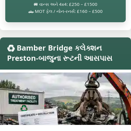
🚐 વાન્સ અને 4x4: £250 – £1500
🛻 MOT ફેલ / નોન-રનર્સ: £160 – £500
♻️ Bamber Bridge કલેક્શન
Preston-બાજુના રૂટની આસપાસ