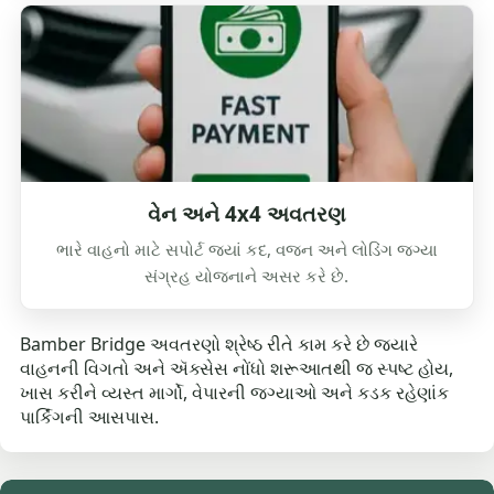
વેન અને 4x4 અવતરણ
ભારે વાહનો માટે સપોર્ટ જ્યાં કદ, વજન અને લોડિંગ જગ્યા
સંગ્રહ યોજનાને અસર કરે છે.
Bamber Bridge અવતરણો શ્રેષ્ઠ રીતે કામ કરે છે જ્યારે
વાહનની વિગતો અને ઍક્સેસ નોંધો શરૂઆતથી જ સ્પષ્ટ હોય,
ખાસ કરીને વ્યસ્ત માર્ગો, વેપારની જગ્યાઓ અને કડક રહેણાંક
પાર્કિંગની આસપાસ.