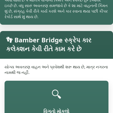
એવો થાય છે કે માલિક વાજબી કિંમત અને સ્વચ્છ હેન્ડઓવર
ઇચ્છે છે. વધુ સારું અવતરણ સમજાવે છે કે શા માટે વાહનની કિંમત
શું છે, સંગ્રહ કેવી રીતે કાર્ય કરશે અને કાર રવાના થયા પછી કીપર
રેકોર્ડ સાથે શું થાય છે.
👣 Bamber Bridge સ્ક્રેપ કાર
કલેક્શન કેવી રીતે કામ કરે છે
યોગ્ય અવતરણ વાહન અને પ્રવેશથી શરૂ થાય છે, માત્ર નગરના
નામથી જ નહીં.
🔍
વિગતો મોકલો