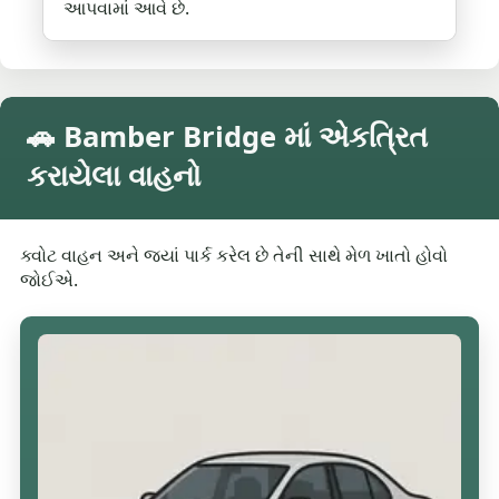
આપવામાં આવે છે.
🚗 Bamber Bridge માં એકત્રિત
કરાયેલા વાહનો
ક્વોટ વાહન અને જ્યાં પાર્ક કરેલ છે તેની સાથે મેળ ખાતો હોવો
જોઈએ.