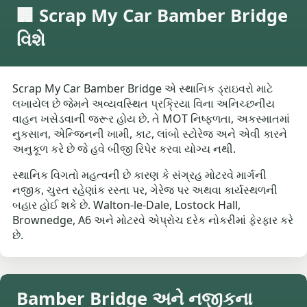
🏢 Scrap My Car Bamber Bridge
વિશે
Scrap My Car Bamber Bridge એ સ્થાનિક ડ્રાઇવરો માટે
લખાયેલ છે જેમને અવ્યવસ્થિત પ્રક્રિયા વિના અનિચ્છનીય
વાહન ખસેડવાની જરૂર હોય છે. તે MOT નિષ્ફળતા, અકસ્માતમાં
નુકસાન, એન્જિનની ખામી, કાટ, લાંબો સ્ટોરેજ અને એવી કારને
અનુકૂળ કરે છે જે હવે બીજી રિપેર કરવા યોગ્ય નથી.
સ્થાનિક વિગતો મહત્વની છે કારણ કે સંગ્રહ મોટરવે માર્ગની
નજીક, ચુસ્ત રહેણાંક રસ્તા પર, ગેરેજ પર અથવા કાર્યસ્થળની
બહાર હોઈ શકે છે. Walton-le-Dale, Lostock Hall,
Brownedge, A6 અને મોટરવે એપ્રોચ દરેક નોકરીમાં ફેરફાર કરે
છે.
Bamber Bridge અને નજીકના