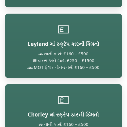
💷
Leyland માં સ્ક્રેપ કારની કિંમતો
🚗 નાની કાર્સ: £160 – £500
🚐 વાન્સ અને 4x4: £250 – £1500
🛻 MOT ફેલ / નોન-રનર્સ: £160 – £500
💷
Chorley માં સ્ક્રેપ કારની કિંમતો
🚗 નાની કાર્સ: £160 – £500