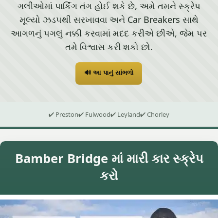
ગલીઓમાં પાર્કિંગ તંગ હોઈ શકે છે, અમે તમને સ્ક્રેપ
મૂલ્યો ઝડપથી સરખાવવા અને Car Breakers સાથે
આગળનું પગલું નક્કી કરવામાં મદદ કરીએ છીએ, જેમ પર
તમે વિશ્વાસ કરી શકો છો.
🔊 આ પાનું સાંભળો
✔ Preston
✔ Fulwood
✔ Leyland
✔ Chorley
Bamber Bridge માં મારી કાર સ્ક્રેપ
કરો