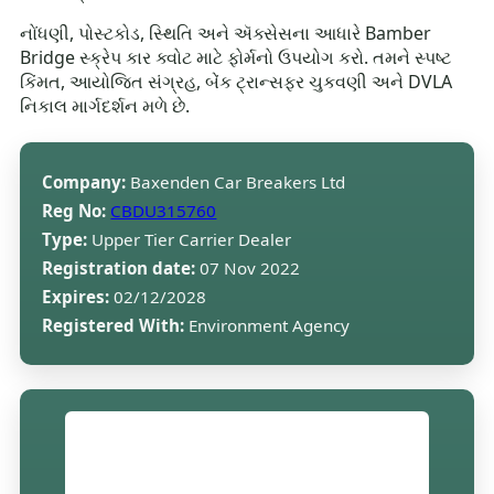
નોંધણી, પોસ્ટકોડ, સ્થિતિ અને ઍક્સેસના આધારે Bamber
Bridge સ્ક્રેપ કાર ક્વોટ માટે ફોર્મનો ઉપયોગ કરો. તમને સ્પષ્ટ
કિંમત, આયોજિત સંગ્રહ, બેંક ટ્રાન્સફર ચુકવણી અને DVLA
નિકાલ માર્ગદર્શન મળે છે.
Company:
Baxenden Car Breakers Ltd
Reg No:
CBDU315760
Type:
Upper Tier Carrier Dealer
Registration date:
07 Nov 2022
Expires:
02/12/2028
Registered With:
Environment Agency