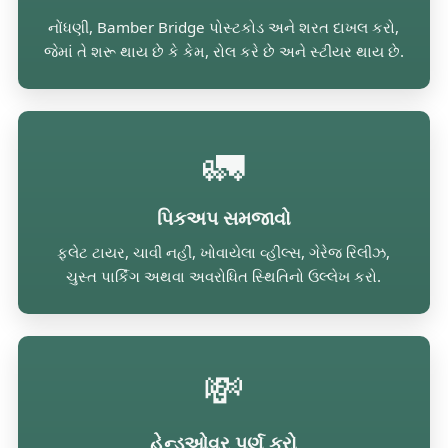
નોંધણી, Bamber Bridge પોસ્ટકોડ અને શરત દાખલ કરો,
જેમાં તે શરૂ થાય છે કે કેમ, રોલ કરે છે અને સ્ટીયર થાય છે.
🚛
પિકઅપ સમજાવો
ફ્લેટ ટાયર, ચાવી નહીં, ખોવાયેલા વ્હીલ્સ, ગેરેજ રિલીઝ,
ચુસ્ત પાર્કિંગ અથવા અવરોધિત સ્થિતિનો ઉલ્લેખ કરો.
💸
હેન્ડઓવર પૂર્ણ કરો