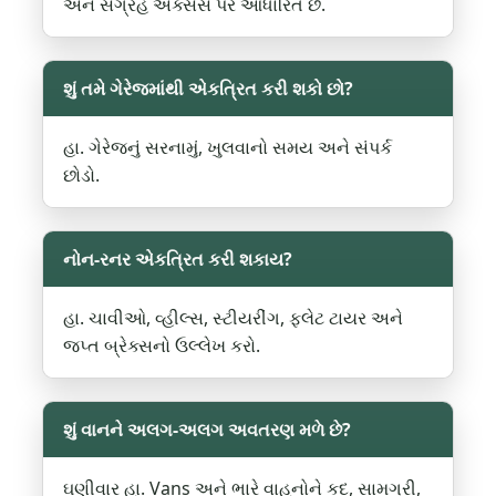
અને સંગ્રહ ઍક્સેસ પર આધારિત છે.
શું તમે ગેરેજમાંથી એકત્રિત કરી શકો છો?
હા. ગેરેજનું સરનામું, ખુલવાનો સમય અને સંપર્ક
છોડો.
નોન-રનર એકત્રિત કરી શકાય?
હા. ચાવીઓ, વ્હીલ્સ, સ્ટીયરીંગ, ફ્લેટ ટાયર અને
જપ્ત બ્રેક્સનો ઉલ્લેખ કરો.
શું વાનને અલગ-અલગ અવતરણ મળે છે?
ઘણીવાર હા. Vans અને ભારે વાહનોને કદ, સામગ્રી,