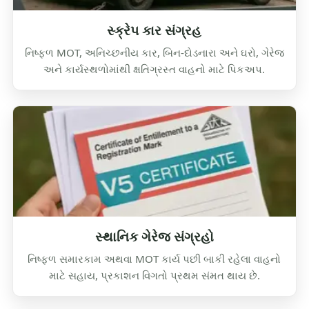
સ્ક્રેપ કાર સંગ્રહ
નિષ્ફળ MOT, અનિચ્છનીય કાર, બિન-દોડનારા અને ઘરો, ગેરેજ
અને કાર્યસ્થળોમાંથી ક્ષતિગ્રસ્ત વાહનો માટે પિકઅપ.
સ્થાનિક ગેરેજ સંગ્રહો
નિષ્ફળ સમારકામ અથવા MOT કાર્ય પછી બાકી રહેલા વાહનો
માટે સહાય, પ્રકાશન વિગતો પ્રથમ સંમત થાય છે.