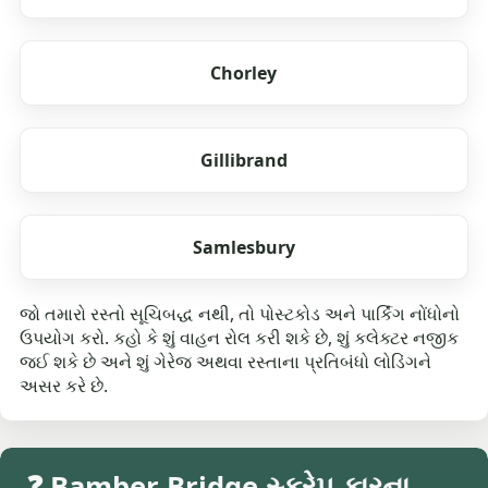
Chorley
Gillibrand
Samlesbury
જો તમારો રસ્તો સૂચિબદ્ધ નથી, તો પોસ્ટકોડ અને પાર્કિંગ નોંધોનો
ઉપયોગ કરો. કહો કે શું વાહન રોલ કરી શકે છે, શું કલેક્ટર નજીક
જઈ શકે છે અને શું ગેરેજ અથવા રસ્તાના પ્રતિબંધો લોડિંગને
અસર કરે છે.
❓ Bamber Bridge સ્ક્રેપ કારના