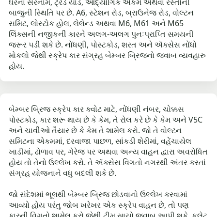
ઘરના સરનામે, ટ્રેડ યાર્ડ, ઔદ્યોગિક એકમ અથવા રસ્તાની
બાજુની સ્થિતિ પર છે. A6, સ્ટેશન રોડ, બ્રાઉનેજ રોડ, વોલ્ટન
સમિટ, લોસ્ટોક હોલ, લેલેન્ડ અથવા M6, M61 અને M65
લિંક્સની નજીકની કારને અલગ-અલગ પુનઃપ્રાપ્તિ સમયની
જરૂર પડી શકે છે. નોંધણી, પોસ્ટકોડ, શરત અને ઍક્સેસ નોંધો
મોકલો જેથી સ્ક્રેપ કાર સંગ્રહ બેમ્બર બ્રિજનો જવાબ વ્યવહારુ
હોય.
બેમ્બર બ્રિજ સ્ક્રેપ કાર ક્વોટ માટે, નોંધણી નંબર, ચોક્કસ
પોસ્ટકોડ, કાર શરૂ થાય છે કે કેમ, તે રોલ કરે છે કે કેમ અને V5C
અને ચાવીઓ તૈયાર છે કે કેમ તે શામેલ કરો. જો તે વોલ્ટન
સમિટના એકમમાં, દરવાજા પાછળ, સાંકડી શેરીમાં, વહેંચાયેલ
ખાડીમાં, ઢોળાવ પર, ગેરેજ પર અથવા અન્ય વાહન દ્વારા અવરોધિત
હોય તો તેનો ઉલ્લેખ કરો. તે ઍક્સેસ વિગતો નગરથી અંતર કરતાં
સંગ્રહ યોજનાને વધુ બદલી શકે છે.
જો સંદેશમાં ભૂલથી બેમ્બર બ્રિજ છોડવાનો ઉલ્લેખ કરવામાં
આવ્યો હોય પરંતુ જોબ ખરેખર એક સ્ક્રેપ વાહન છે, તો પણ
કારની વિગતો શામેલ કરો જેથી ટીમ સાચો જવાબ આપી શકે. ફ્લેટ