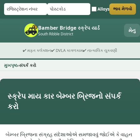
Alloys
ભાવ મેળવો
રજિસ્ટ્રેશન નંબર
પોસ્ટકોડ
ફોર્મ સબમિટ કરો
Bamber Bridge સ્ક્રેપ યાર્ડ
મેનુ
South Ribble District
✔ મફત કલેક્શન
✔ DVLA કાગળકામ
✔ તાત્કાલિક ચુકવણી
મુખપૃષ્ઠ
સંપર્ક કરો
સ્ક્રેપ માય કાર બેમ્બર બ્રિજનો સંપર્ક
કરો
બેમ્બર બ્રિજના સંગ્રહ સંદેશાઓએ સમજાવવું જોઈએ કે વાહન