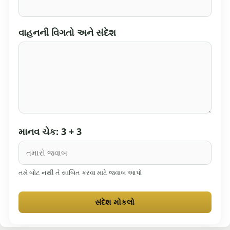
વાહનની વિગતો અને સંદેશ
માનવ ચેક: 3 + 3
તમે બોટ નથી તે સાબિત કરવા માટે જવાબ આપો
સંદેશ મોકલો