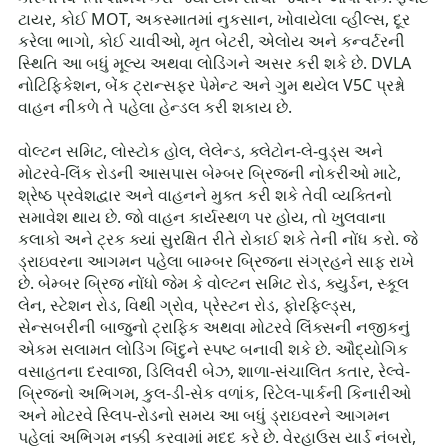
ટાયર, કોઈ MOT, અકસ્માતમાં નુકસાન, ખોવાયેલા વ્હીલ્સ, દૂર
કરેલા ભાગો, કોઈ ચાવીઓ, મૃત બેટરી, એલોય અને કન્વર્ટરની
સ્થિતિ આ બધું મૂલ્ય અથવા લોડિંગને અસર કરી શકે છે. DVLA
નોટિફિકેશન, બેંક ટ્રાન્સફર પેમેન્ટ અને ગુમ થયેલ V5C પ્રશ્નો
વાહન નીકળે તે પહેલા હેન્ડલ કરી શકાય છે.
વોલ્ટન સમિટ, લોસ્ટોક હોલ, લેલેન્ડ, ક્લેટોન-લે-વુડ્સ અને
મોટરવે-લિંક રોડની આસપાસ બેમ્બર બ્રિજની નોકરીઓ માટે,
શ્રેષ્ઠ પ્રવેશદ્વાર અને વાહનને મુક્ત કરી શકે તેવી વ્યક્તિનો
સમાવેશ થાય છે. જો વાહન કાર્યસ્થળ પર હોય, તો ખુલવાના
કલાકો અને ટ્રક ક્યાં સુરક્ષિત રીતે રોકાઈ શકે તેની નોંધ કરો. જે
ડ્રાઇવરના આગમન પહેલા બામ્બર બ્રિજના સંગ્રહને સાફ રાખે
છે. બેમ્બર બ્રિજ નોંધો જેમ કે વોલ્ટન સમિટ રોડ, ક્યુર્ડન, સ્કૂલ
લેન, સ્ટેશન રોડ, વિથી ગ્રોવ, પ્રેસ્ટન રોડ, ફોરફિલ્ડ્સ,
સેન્સબરીની બાજુનો ટ્રાફિક અથવા મોટરવે લિંક્સની નજીકનું
એકમ સલામત લોડિંગ બિંદુને સ્પષ્ટ બનાવી શકે છે. ઔદ્યોગિક
વસાહતના દરવાજા, ડિલિવરી બેઝ, શાળા-સંચાલિત કતાર, રેલ્વે-
બ્રિજનો અભિગમ, કુલ-ડી-સેક વળાંક, રિટેલ-પાર્કની કિનારીઓ
અને મોટરવે સ્લિપ-રોડનો સમય આ બધું ડ્રાઇવરને આગમન
પહેલાં અભિગમ નક્કી કરવામાં મદદ કરે છે. વેરહાઉસ યાર્ડ નંબરો,