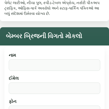
પેલેટ લારીઓ, નીચા પુલ, સ્પીડ-ટેબલ એપ્રોચ, નર્સરી પીકઅપ
ટ્રાફિક, ઓફિસ-પાર્ક અવરોધો અને સ્ટાફ-પાર્કિંગ પંક્તિઓ આ
બધું સંદેશમાં ઉમેરવા યોગ્ય છે.
બેમ્બર બ્રિજની વિગતો મોકલો
નામ
ઈમેલ
ફોન