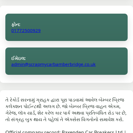
ફોન:
01772500929
ઈમેઇલ:
admin@scrapmycarbamberbridge.co.uk
તે રેકોર્ડ સરનામું ગ્રાહક દ્વારા પૂરા પાડવામાં આવેલ બેમ્બર બ્રિજ
કલેક્શન પોઈન્ટથી અલગ છે. જો બેમ્બર બ્રિજ વાહન એકમ,
ગેરેજ, લૉક યાર્ડ, શેર કરેલ કાર પાર્ક અથવા પ્રતિબંધિત રોડ પર છે,
તો સંગ્રહ બુક થાય તે પહેલાં તે ઍક્સેસ વિગતોનો સમાવેશ કરો.
Official company record: Baxenden Car Breakers Ltd |