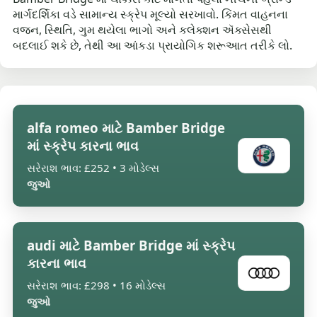
માર્ગદર્શિકા વડે સામાન્ય સ્ક્રેપ મૂલ્યો સરખાવો. કિંમત વાહનના
વજન, સ્થિતિ, ગુમ થયેલા ભાગો અને કલેક્શન ઍક્સેસથી
બદલાઈ શકે છે, તેથી આ આંકડા પ્રાયોગિક શરૂઆત તરીકે લો.
alfa romeo માટે Bamber Bridge
માં સ્ક્રેપ કારના ભાવ
સરેરાશ ભાવ: £252 • 3 મોડેલ્સ
જુઓ
audi માટે Bamber Bridge માં સ્ક્રેપ
કારના ભાવ
સરેરાશ ભાવ: £298 • 16 મોડેલ્સ
જુઓ