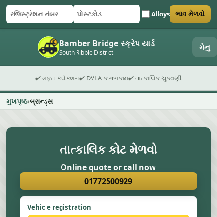
Alloys
ભાવ મેળવો
રજિસ્ટ્રેશન નંબર
પોસ્ટકોડ
ફોર્મ સબમિટ કરો
Bamber Bridge સ્ક્રેપ યાર્ડ
મેનુ
South Ribble District
✔ મફત કલેક્શન
✔ DVLA કાગળકામ
✔ તાત્કાલિક ચુકવણી
મુખપૃષ્ઠ
બ્રાન્ડ્સ
તાત્કાલિક કોટ મેળવો
Online quote or call now
01772500929
Vehicle registration