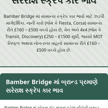
Bamber Bridge માં સામાન્ય સ્ક્રેપ કાર ભાવો માટે ઝડપી
માર્ગદર્શિકા. નાની કારો (જેમ કે Fiesta, Corsa) સામાન્ય
રીતે £160 – £500 વચ્ચે હોય છે, વેન અને 4x4 (જેમ કે
Transit, Discovery) £250 – £1500 સુધી, જ્યારે MOT
નિષ્ફળ અથવા નોન-રનર વાહનો સામાન્ય રીતે £160 –
£500 વચ્ચે હોય છે.
Bamber Bridge માં બ્રાન્ડ પ્રમાણે
સરેરાશ સ્ક્રેપ કાર ભાવ
Bamber Bridge માં ચોક્કસ કોટ માંગતા પહેલાં નીચેની બ્રાન્ડ