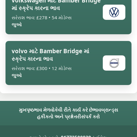
volkswagen માટે Bamber Bridge
માં સ્ક્રેપ કારના ભાવ
સરેરાશ ભાવ: £278 • 54 મોડેલ્સ
જુઓ
volvo માટે Bamber Bridge માં
સ્ક્રેપ કારના ભાવ
સરેરાશ ભાવ: £300 • 12 મોડેલ્સ
જુઓ
મુખપૃષ્ઠ
ભાવ મેળવો
કેવી રીતે કાર્ય કરે છે
ભાવ
બ્રાન્ડ્સ
હકીકતો અને પ્રશ્નોત્તરી
સંપર્ક કરો