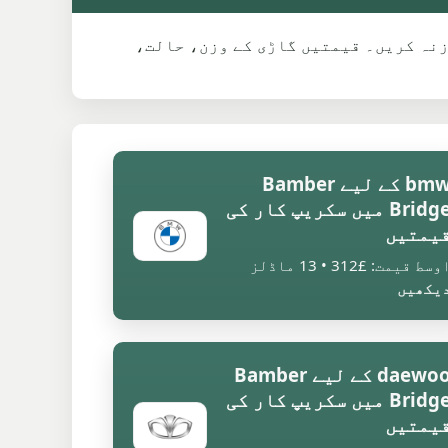
 موازنہ کریں۔ قیمتیں گاڑی کے وزن، حالت،
bmw کے لیے Bamber
Bridge میں سکریپ کار کی
یمتیں
وسط قیمت: £312 • 13 ماڈلز
یکھیں
daewoo کے لیے Bamber
Bridge میں سکریپ کار کی
یمتیں