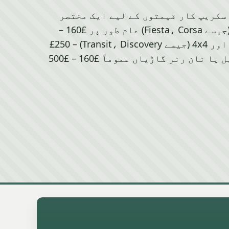
Ba میں عام سکریپ کار قیمتوں کے لیے ایک مختصر
رہنما۔ چھوٹی گاڑیاں (جیسے Fiesta، Corsa) عام طور پر £160 –
£500 تک ہوتی ہیں، وین اور 4x4 (جیسے Transit، Discovery) £250 –
£1500 تک، جبکہ MOT فیل یا نان رنر گاڑیاں عموماً £160 – £500