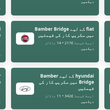
دیکھیں
ا
د
fiat کے لیے Bamber Bridge
میں سکریپ کار کی قیمتیں
ق
اوسط قیمت: £217 • 14 ماڈلز
دیکھیں
ا
د
hyundai کے لیے Bamber
Bridge میں سکریپ کار کی
قیمتیں
ق
اوسط قیمت: £342 • 11 ماڈلز
ا
دیکھیں
د