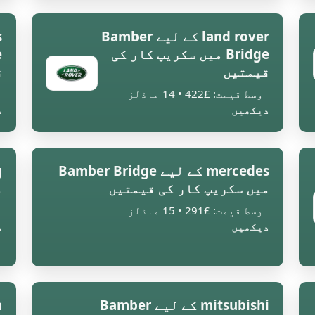
land rover کے لیے Bamber
Bridge میں سکریپ کار کی
قیمتیں
ق
اوسط قیمت: £422 • 14 ماڈلز
ا
دیکھیں
د
mercedes کے لیے Bamber Bridge
میں سکریپ کار کی قیمتیں
م
اوسط قیمت: £291 • 15 ماڈلز
ا
دیکھیں
د
mitsubishi کے لیے Bamber