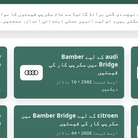
نے سے پہلے نیچے دی گئی برانڈ گائیڈ سے عام سکریپ قیمتوں کا
سکتی ہیں، اس لیے انہیں عملی ابتدائی اندازہ سمجھیں۔
audi کے لیے Bamber
Bridge میں سکریپ کار کی
قیمتیں
ق
اوسط قیمت: £298 • 16 ماڈلز
ا
دیکھیں
د
citroen کے لیے Bamber Bridge میں
سکریپ کار کی قیمتیں
ق
اوسط قیمت: £260 • 44 ماڈلز