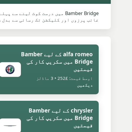
Bamber Bridge میں درست کوٹ لی
غائب پرزوں اور کلیکشن تک رسائی سے بدل 
alfa romeo کے لیے Bamber
Bridge میں سکریپ کار کی
قیمتیں
اوسط قیمت: £252 • 3 ماڈلز
دیکھیں
chrysler کے لیے Bamber
Bridge میں سکریپ کار کی
قیمتیں