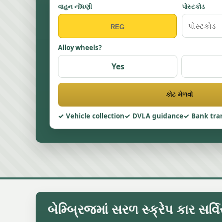
વાહન નોંધણી
પોસ્ટકોડ
Alloy wheels?
Yes
કોટ મેળવો
Vehicle collection
DVLA guidance
Bank tra
બેમ્બ્રિજમાં સરળ સ્ક્રેપ કાર સર્વ