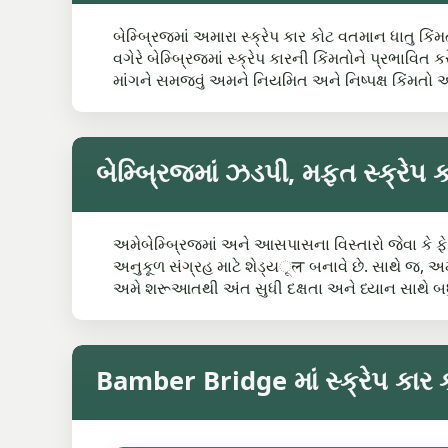
બેમ્બ્રિજમાં અમારા સ્ક્રેપ કાર કોટ વતમાન ધાતુ કિંમત
વગેરે બેમ્બ્રિજમાં સ્ક્રેપ કારની કિંમતોને પ્રભાવિત
માંગને સમજવું અમને નિયમિત અને નિષ્પક્ષ કિંમતો
બેમ્બ્રિજમાં ઝડપી, મફત સ્ક્રેપ 
અમેબેમ્બ્રિજમાં અને આસપાસના વિસ્તારો જેવા કે 
અનુકૂળ સંગ્રહ માટે શેડ્યूल બનાવે છે. સાથે જ, અમ
અમે શરૂઆતથી અંત સુધી દક્ષતા અને ધ્યાન સાથે બધ
Bamber Bridge માં સ્ક્રેપ કાર 