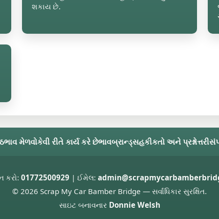
શકાય છે.
્ઠ
ભાવ મેળવો
કેવી રીતે કાર્ય કરે છે
ભાવ
બ્રાન્ડ્સ
હકીકતો અને પ્રશ્નોત્તરી
સંપ
ન કરો:
01772500929
| ઈમેલ:
admin@scrapmycarbamberbridg
© 2026 Scrap My Car Bamber Bridge — સર્વાધિકાર સુરક્ષિત.
સાઇટ બનાવનાર
Donnie Welsh