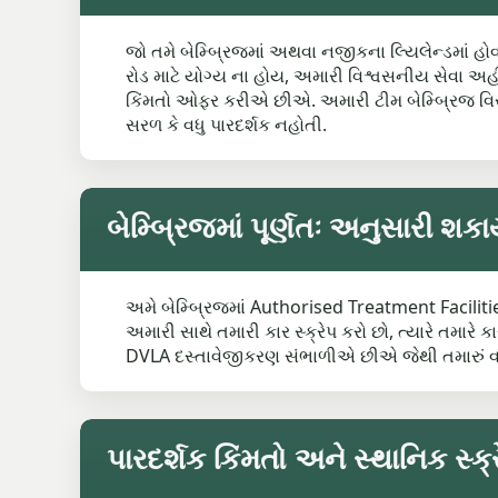
જો તમે બેમ્બ્રિજમાં અથવા નજીકના લ્યિલેન્ડમાં હ
રોડ માટે યોગ્ય ના હોય, અમારી વિશ્વસનીય સેવા અહીં
કિંમતો ઓફર કરીએ છીએ. અમારી ટીમ બેમ્બ્રિજ વિસ્તાર
સરળ કે વધુ પારદર્શક નહોતી.
બેમ્બ્રિજમાં પૂર્ણતઃ અનુસારી શક
અમે બેમ્બ્રિજમાં Authorised Treatment Faciliti
અમારી સાથે તમારી કાર સ્ક્રેપ કરો છો, ત્યારે તમા
DVLA દસ્તાવેજીકરણ સંભાળીએ છીએ જેથી તમારું વાહન
પારદર્શક કિંમતો અને સ્થાનિક સ્ક્