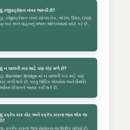
શું રજીસ્ટ્રેશન નંબર જરૂરી છે?
હા, રજીસ્ટ્રેશન નંબર યોગ્ય મેક, મોડેલ, ઉંમર, ઇંધણ
પ્રકાર અને વાહનનું વજન ઓળખવામાં મદદ કરે છે.
શું ન ચાલતી કાર માટે પણ કોટ મળે છે?
હા, Bamber Bridge માં ન ચાલતી કાર માટે પણ
કોટ મળી શકે છે, પરંતુ લોડિંગ ઍક્સેસ અને સ્થિતિ
અંતિમ કિંમતને અસર કરી શકે છે.
શું સ્ક્રેપ કાર કોટ અને સ્ક્રેપ કારના ભાવ એક જ
છે?
ના. સ્ક્રેપ કારના ભાવ સામાન્ય માર્ગદર્શક મૂલ્યો છે,