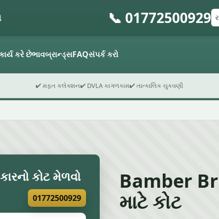
📞 01772500929
ો
રજ
પો
ફો
કાર્ય કરે છે
ભાવ
બ્રાન્ડ્સ
FAQ
સંપર્ક કરો
✔ મફત કલેક્શન
✔ DVLA કાગળકામ
✔ તાત્કાલિક ચુકવણી
Bamber Brid
 કારનો કોટ મેળવો
માટે કોટ
01772500929