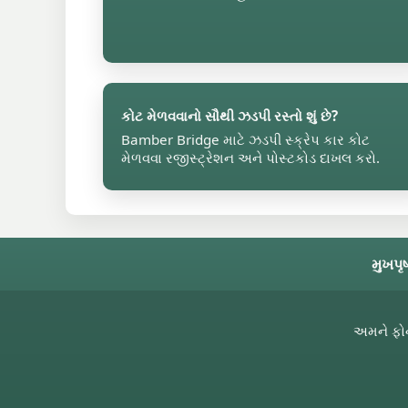
કોટ મેળવવાનો સૌથી ઝડપી રસ્તો શું છે?
Bamber Bridge માટે ઝડપી સ્ક્રેપ કાર કોટ
મેળવવા રજીસ્ટ્રેશન અને પોસ્ટકોડ દાખલ કરો.
મુખપૃષ
અમને ફો