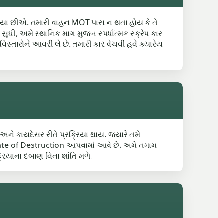
 રહ્યા છીએ. તમારી વાહન MOT પાસ ન થતા હોય કે તે
ુધી, અમે સ્થાનિક માગ મુજબ સ્પર્ધાત્મક સ્ક્રેપ કાર
િસ્તારોને આવરી લે છે. તમારી કાર વેચવી હવે ક્યારેય
અને કાયદેસર રીતે પ્રક્રિયા થાય. જયારે તમે
ificate of Destruction આપવામાં આવે છે. અમે તમામ
રિયાના દબાણ વિના શાંતિ મળે.