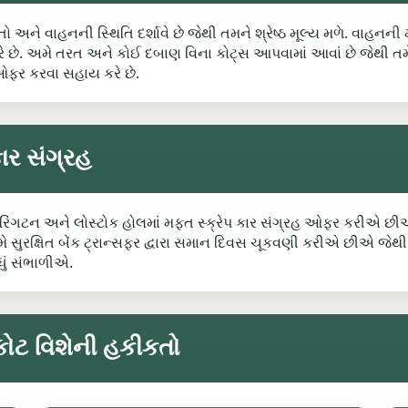
ો અને વાહનની સ્થિતિ દર્શાવે છે જેથી તમને શ્રેષ્ઠ મૂલ્ય મળે. વાહનની મા
 કરે છે. અમે તરત અને કોઈ દબાણ વિના કોટ્સ આપવામાં આવાં છે જેથી તમે 
 ઓફર કરવા સહાય કરે છે.
કાર સંગ્રહ
ફેરિંગટન અને લોસ્ટોક હોલમાં મફત સ્ક્રેપ કાર સંગ્રહ ઓફર કરીએ છી
ે સુરક્ષિત બેંક ટ્રાન્સફર દ્વારા સમાન દિવસ ચૂકવણી કરીએ છીએ જેથી 
ું સંભાળીએ.
કોટ વિશેની હકીકતો