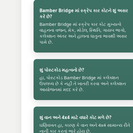
Bamber Bridge માં સ્ક્રેપ કાર કોટને શું અસર
કરે છે?
Bamber Bridge માં સ્ક્રેપ કાર કોટ મુખ્યત્વે
વાહનના વજન, મેક, મોડેલ, સ્થિતિ, ગાયબ ભાગો,
કલેક્શન અંતર અને હાલના ધાતુના ભાવથી અસર
પામે છે.
શું પોસ્ટકોડ મહત્વનો છે?
હા, પોસ્ટકોડ Bamber Bridge માં કલેક્શન
ઉપલબ્ધ છે કે નહીં તે ખાતરી કરવા અને કલેક્શન
આયોજનમાં મદદ કરે છે.
શું વાન અને 4x4 માટે વધારે કોટ મળે છે?
ઘણિવખત હા, કારણ કે વાન અને 4x4 સામાન્ય રીતે
નાની કાર કરતાં ભારે હોય છે.