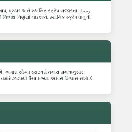
પ, પ્રકાર અને સ્થાનિક સ્ક્રેપ બજારના رجحان
નિષ્પક્ષ નિર્ણયો લઇ શકો. સ્થાનિક સ્ક્રેપ ધાતુની
એ. અમારા સૌમ્ય ડ્રાઇવરો તમારા સમયાનુસાર
તમારે ઝડપથી પૈસા મળ્યા. અમારો વિશ્વાસ રાખો કે