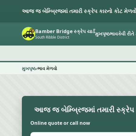
આજ જ બેમ્બ્રિજમાં તમારી સ્ક્રેપ કારનો કોટ મેળવ
Bamber Bridge સ્ક્રેપ યાર્ડ
મુખપૃષ્ઠ
ભાવ
કેવી રીતે 
South Ribble District
મુખપૃષ્ઠ
ભાવ મેળવો
આજ જ બેમ્બ્રિજમાં તમારી સ્ક્રેપ
Online quote or call now