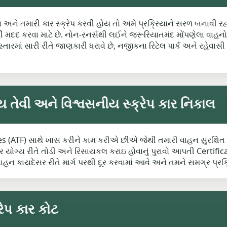
ોવ અને તમારી કાર સ્ક્રેપ કરવી હોય તો અમે પ્રક્રિયાને સરળ બનાવી
 મદદ કરવા માટે છે. નોન-રનર્સથી લઈને જરૂરિયાતમંદ મોંપણેલા વાહનો સ
માં સારી રીતે જાણકારી ધરાવે છે, નજીકના રિટેલ પાર્ક અને રહેવાસી વ
ાય તેવી અને વિશ્વસનીય સ્ક્રેપ કાર નિકાલ
es (ATF) સાથે ખાસ કરીને કામ કરીએ છીએ જેથી તમારી વાહન સુરક્ષિત 
રે કાર યોગ્ય રીતે તોડી અને રિસાયકલ કરાઇ હોવાનું પુરાવો આપતી Cert
 કાયદેસર રીતે માર્ગ પરથી દૂર કરવામાં આવે અને તમને સમગ્ર પ્રક્
રેપ કાર કોટ