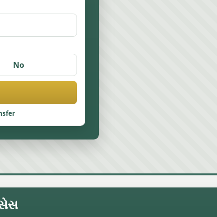
No
nsfer
િસેસ