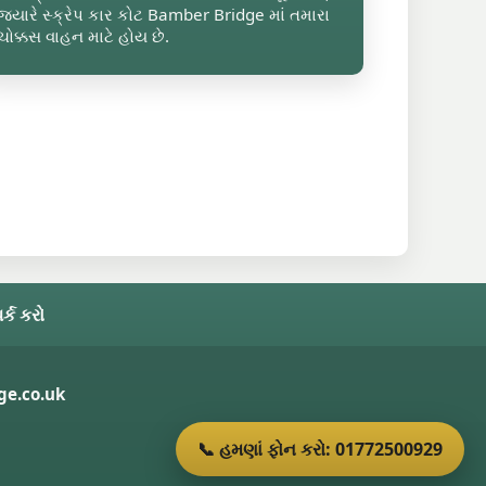
જ્યારે સ્ક્રેપ કાર કોટ Bamber Bridge માં તમારા
ચોક્કસ વાહન માટે હોય છે.
ર્ક કરો
e.co.uk
📞 હમણાં ફોન કરો: 01772500929