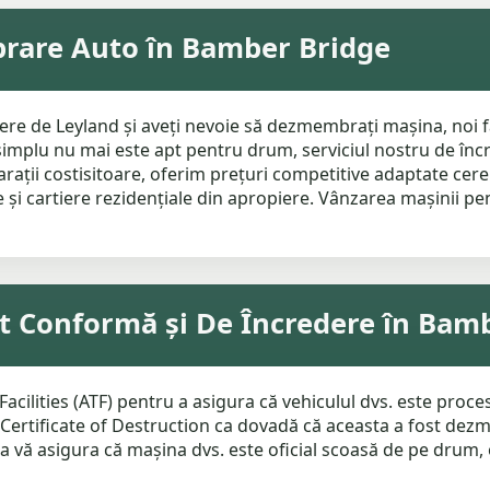
brare Auto în Bamber Bridge
ere de Leyland și aveți nevoie să dezmembrați mașina, noi 
simplu nu mai este apt pentru drum, serviciul nostru de încre
arații costisitoare, oferim prețuri competitive adaptate cere
și cartiere rezidențiale din apropiere. Vânzarea mașinii p
Conformă și De Încredere în Bamb
ilities (ATF) pentru a asigura că vehiculul dvs. este proces
Certificate of Destruction ca dovadă că aceasta a fost dezm
ă asigura că mașina dvs. este oficial scoasă de pe drum, of