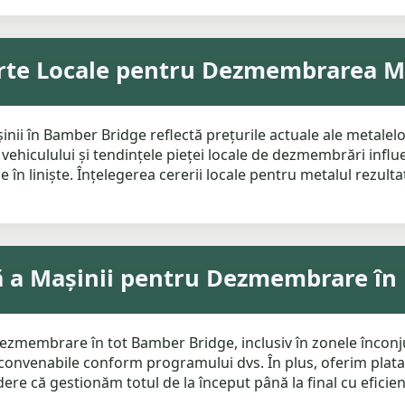
erte Locale pentru Dezmembrarea M
 în Bamber Bridge reflectă prețurile actuale ale metalelor
vehiculului și tendințele pieței locale de dezmembrări influe
e în liniște. Înțelegerea cererii locale pentru metalul rezult
tă a Mașinii pentru Dezmembrare î
dezmembrare în tot Bamber Bridge, inclusiv în zonele înconj
convenabile conform programului dvs. În plus, oferim plata î
edere că gestionăm totul de la început până la final cu eficienț