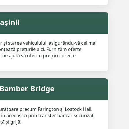
așinii
 și starea vehiculului, asigurându-vă cel mai
nțează prețurile aici. Furnizăm oferte
at ne ajută să oferim prețuri corecte
n Bamber Bridge
urătoare precum Farington și Lostock Hall.
n aceeași zi prin transfer bancar securizat,
ă și grijă.