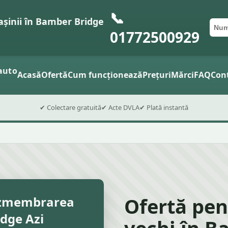
📞
șinii în Bamber Bridge
Num
Cod 
Trimit
01772500929
auto
Acasă
Ofertă
Cum funcționează
Prețuri
Mărci
FAQ
Con
✔ Colectare gratuită
✔ Acte DVLA
✔ Plată instantă
Ofertă pen
ezmembrarea
dge Azi
vechi în B