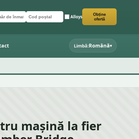
Obține
Alloys
ăr de înmatriculare
poștal
e formularul
ofertă
tact
Română
Limbă:
▾
tru mașină la fier
amber Bridge