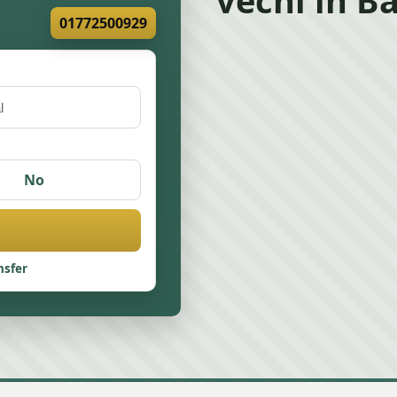
01772500929
No
nsfer