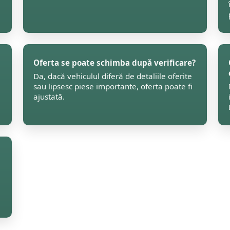
Oferta se poate schimba după verificare?
Da, dacă vehiculul diferă de detaliile oferite
sau lipsesc piese importante, oferta poate fi
ajustată.