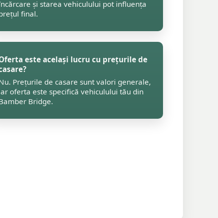
încărcare și starea vehiculului pot influența
prețul final.
Oferta este același lucru cu prețurile de
casare?
Nu. Prețurile de casare sunt valori generale,
iar oferta este specifică vehiculului tău din
Bamber Bridge.