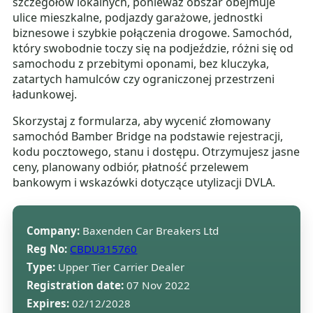
szczegółów lokalnych, ponieważ obszar obejmuje
ulice mieszkalne, podjazdy garażowe, jednostki
biznesowe i szybkie połączenia drogowe. Samochód,
który swobodnie toczy się na podjeździe, różni się od
samochodu z przebitymi oponami, bez kluczyka,
zatartych hamulców czy ograniczonej przestrzeni
ładunkowej.
Skorzystaj z formularza, aby wycenić złomowany
samochód Bamber Bridge na podstawie rejestracji,
kodu pocztowego, stanu i dostępu. Otrzymujesz jasne
ceny, planowany odbiór, płatność przelewem
bankowym i wskazówki dotyczące utylizacji DVLA.
Company:
Baxenden Car Breakers Ltd
Reg No:
CBDU315760
Type:
Upper Tier Carrier Dealer
Registration date:
07 Nov 2022
Expires:
02/12/2028