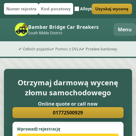
Alloys
Uzyskaj wycenę
Numer rejestracyjny
Kod pocztowy
Wyślij formularz wyceny
Bamber Bridge Car Breakers
Menu
South Ribble District
✔ Odbiór pojazdu
✔ Pomoc z DVLA
✔ Przelew bankowy
Otrzymaj darmową wycenę
złomu samochodowego
Online quote or call now
01772500929
Wprowadź rejestrację