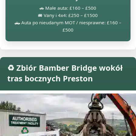
🚗 Małe auta: £160 – £500
🚐 Vany i 4x4: £250 – £1500
🛻 Auta po nieudanym MOT / niesprawne: £160 –
£500
♻️ Zbiór Bamber Bridge wokół
tras bocznych Preston