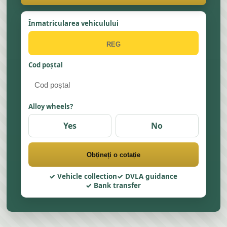
Înmatricularea vehiculului
Cod poștal
Alloy wheels?
Yes
No
Obțineți o cotație
Vehicle collection
DVLA guidance
Bank transfer