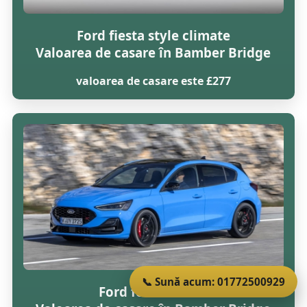
Ford fiesta style climate
Valoarea de casare în Bamber Bridge
valoarea de casare este £277
📞 Sună acum: 01772500929
Ford focus lx tdci