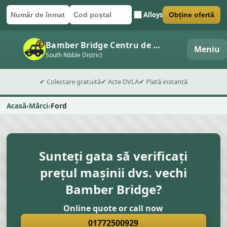
Alloys
Obține ofertă
Număr de înmatriculare
Cod poștal
Trimite formularul
Bamber Bridge Centru de dezmembrări auto
Meniu
South Ribble District
✔ Colectare gratuită
✔ Acte DVLA
✔ Plată instantă
Acasă
Mărci
Ford
Sunteți gata să verificați
prețul mașinii dvs. vechi
Bamber Bridge?
Online quote or call now
01772500929