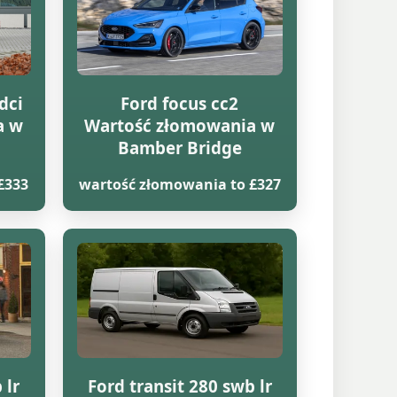
dci
Ford focus cc2
a w
Wartość złomowania w
Bamber Bridge
£333
wartość złomowania to £327
 lr
Ford transit 280 swb lr