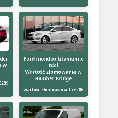
dci
Ford mondeo titanium x
a w
tdci
Wartość złomowania w
Bamber Bridge
£289
wartość złomowania to £286