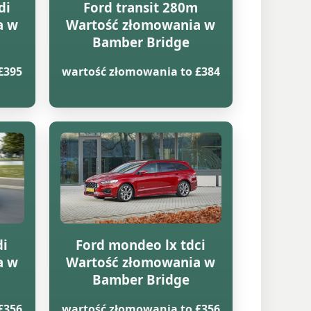
di
Ford transit 280m
a w
Wartość złomowania w
Bamber Bridge
£395
wartość złomowania to £384
di
Ford mondeo lx tdci
a w
Wartość złomowania w
Bamber Bridge
£356
wartość złomowania to £356