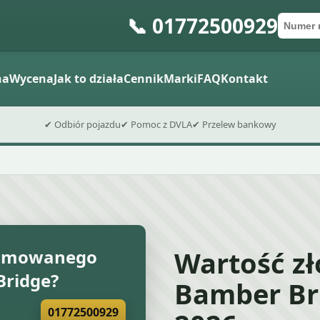
📞 01772500929
Numer 
Kod po
Wyślij fo
na
Wycena
Jak to działa
Cennik
Marki
FAQ
Kontakt
✔ Odbiór pojazdu
✔ Pomoc z DVLA
✔ Przelew bankowy
Wartość z
złomowanego
ridge?
Bamber Br
01772500929