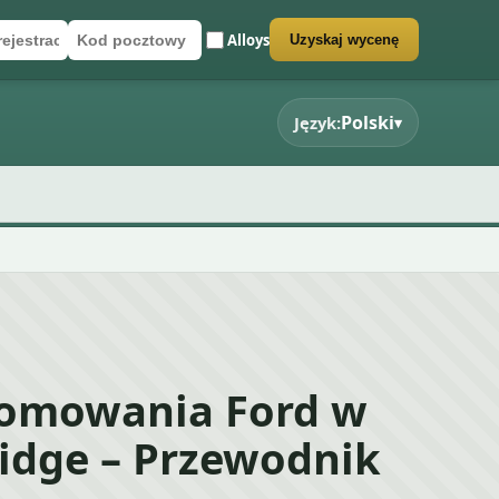
Alloys
Uzyskaj wycenę
rejestracyjny
cztowy
rmularz wyceny
Polski
Język:
▾
łomowania Ford w
idge – Przewodnik