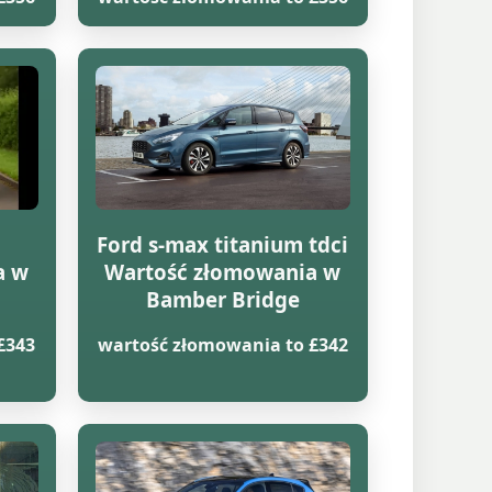
Ford s-max titanium tdci
a w
Wartość złomowania w
Bamber Bridge
£343
wartość złomowania to £342