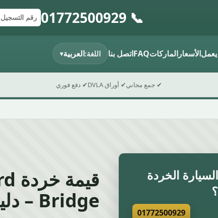
📞 01772500929
إرسال النموذج
رقم التسجي
الرمز البريد
يعمل
الأسعار
الماركات
FAQ
اتصل بنا
العربية
اللغة:
▾
✔ جمع مجاني
✔ أوراق DVLA
✔ دفع فوري
سيارة الخردة
Bridge – دليل 2026
01772500929