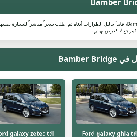
إذا كنت تبحث عن قيمة خردة Ford في Bamber Bridge، فابدأ بدليل الطرازات أدناه ثم اطلب سعراً 
كمرجع لا كعرض نهائي.
ord galaxy zetec tdi
Ford galaxy ghia td