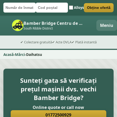
Alloys
Obține ofertă
Număr de înmatriculare
Cod poștal
Trimite formularul
Bamber Bridge Centru de dezmembrări auto
Meniu
South Ribble District
✔ Colectare gratuită
✔ Acte DVLA
✔ Plată instantă
Acasă
Mărci
Daihatsu
Sunteți gata să verificați
prețul mașinii dvs. vechi
Bamber Bridge?
Online quote or call now
01772500929