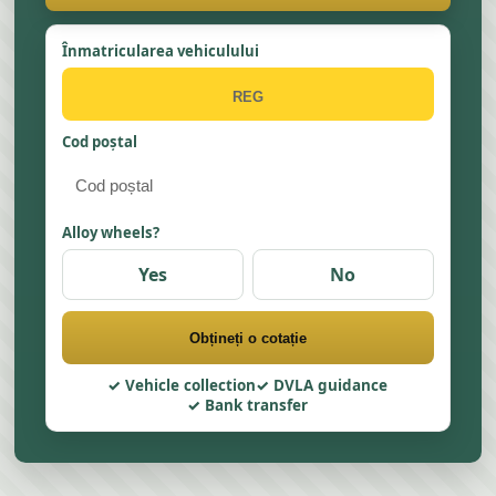
Înmatricularea vehiculului
Cod poștal
Alloy wheels?
Yes
No
Obțineți o cotație
Vehicle collection
DVLA guidance
Bank transfer