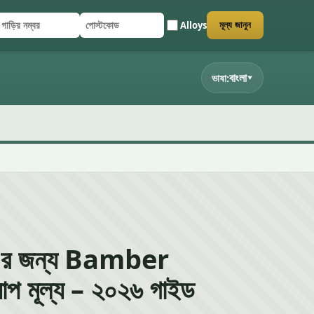
Alloys
মূল্য জানুন
াড়ির নম্বর
পোস্টকোড
র্ম জমা দিন
বাংলা
ভাষা:
▾
র জন্য Bamber
যাপ মূল্য – ২০২৬ গাইড