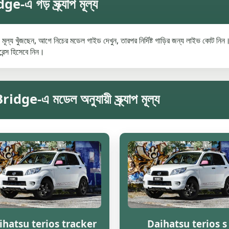
গড় স্ক্র্যাপ মূল্য
 খুঁজছেন, আগে নিচের মডেল গাইড দেখুন, তারপর নির্দিষ্ট গাড়ির জন্য লাইভ কোট নিন।
রেন্স হিসেবে নিন।
এ মডেল অনুযায়ী স্ক্র্যাপ মূল্য
ihatsu terios tracker
Daihatsu terios s