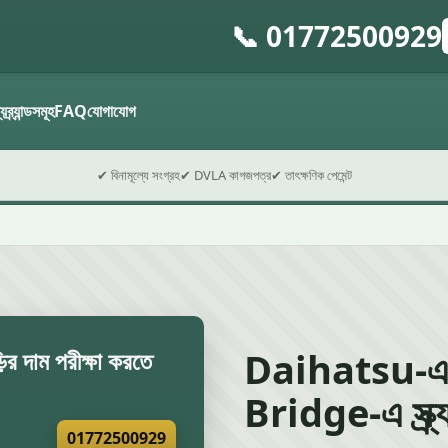
📞 01772500929
গ
ফ
্য
ব্র্যান্ডসমূহ
FAQ
যোগাযোগ
✔ বিনামূল্যে সংগ্রহ
✔ DVLA কাগজপত্র
✔ তাৎক্ষণিক পেমেন্ট
Daihatsu-এ
 দাম পরীক্ষা করতে
Bridge-এ স্ক্র্
01772500929