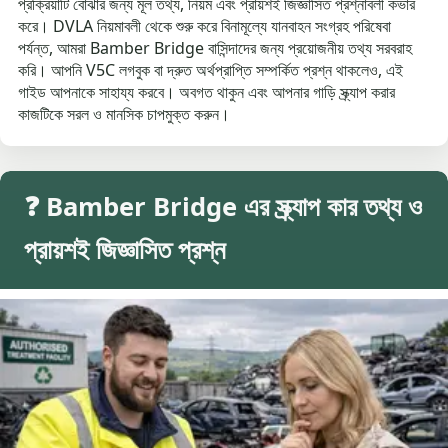
প্রক্রিয়াটি বোঝার জন্য মূল তথ্য, নিয়ম এবং প্রায়শই জিজ্ঞাসিত প্রশ্নাবলী কভার
করে। DVLA নিয়মাবলী থেকে শুরু করে বিনামূল্যে যানবাহন সংগ্রহ পরিষেবা
পর্যন্ত, আমরা Bamber Bridge বাসিন্দাদের জন্য প্রয়োজনীয় তথ্য সরবরাহ
করি। আপনি V5C লগবুক বা দ্রুত অর্থপ্রাপ্তি সম্পর্কিত প্রশ্ন থাকলেও, এই
গাইড আপনাকে সাহায্য করবে। অবগত থাকুন এবং আপনার গাড়ি স্ক্র্যাপ করার
কাজটিকে সরল ও মানসিক চাপমুক্ত করুন।
❓ Bamber Bridge এর স্ক্র্যাপ কার তথ্য ও
প্রায়শই জিজ্ঞাসিত প্রশ্ন