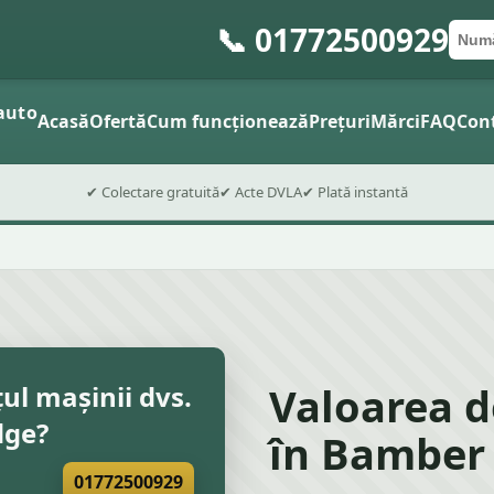
📞 01772500929
Numă
Cod 
Trimite
auto
Acasă
Ofertă
Cum funcționează
Prețuri
Mărci
FAQ
Con
✔ Colectare gratuită
✔ Acte DVLA
✔ Plată instantă
Valoarea 
țul mașinii dvs.
dge?
în Bamber 
01772500929