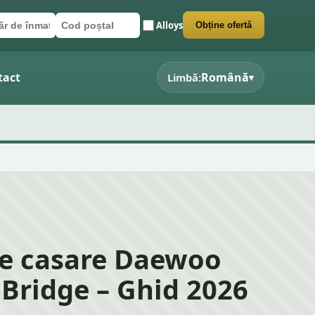
Alloys
Obține ofertă
r de înmatriculare
poștal
 formularul
tact
Română
Limbă:
▾
de casare Daewoo
Bridge – Ghid 2026