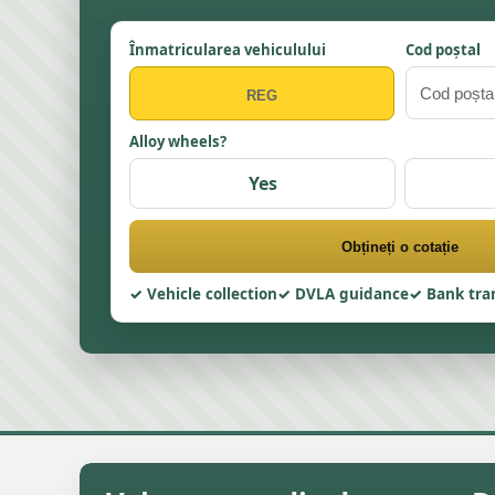
Înmatricularea vehiculului
Cod poștal
Alloy wheels?
Yes
Obțineți o cotație
Vehicle collection
DVLA guidance
Bank tra