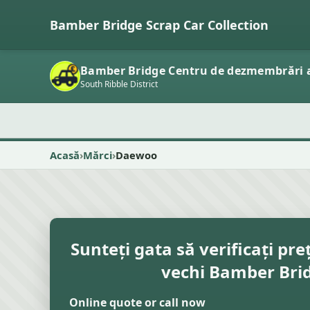
Bamber Bridge Scrap Car Collection
Bamber Bridge Centru de dezmembrări 
South Ribble District
Acasă
Mărci
Daewoo
Sunteți gata să verificați pre
vechi Bamber Bri
Online quote or call now