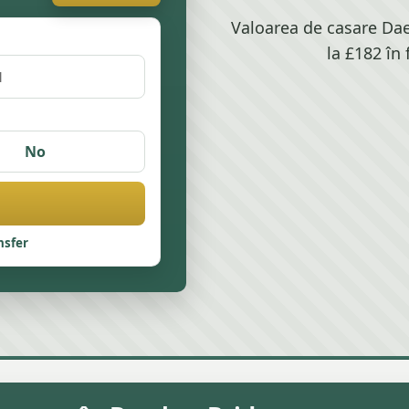
Valoarea de casare Da
la £182 în
No
nsfer