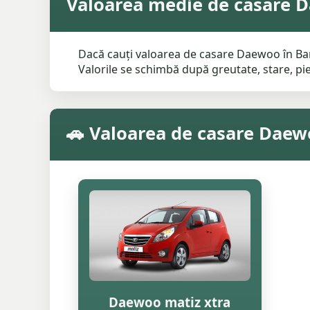
Valoarea medie de casare 
Dacă cauți valoarea de casare Daewoo în Bam
Valorile se schimbă după greutate, stare, pies
🚗 Valoarea de casare Dae
Daewoo matiz xtra