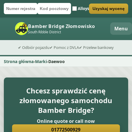
Alloys
Uzyskaj wycenę
Numer rejestracyjny
Kod pocztowy
Wyślij formularz wyceny
Bamber Bridge Złomowisko
Menu
South Ribble District
✔ Odbiór pojazdu
✔ Pomoc z DVLA
✔ Przelew bankowy
Strona główna
Marki
Daewoo
Chcesz sprawdzić cenę
złomowanego samochodu
Bamber Bridge?
Online quote or call now
01772500929