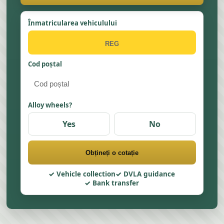
Înmatricularea vehiculului
Cod poștal
Alloy wheels?
Yes
No
Obțineți o cotație
Vehicle collection
DVLA guidance
Bank transfer