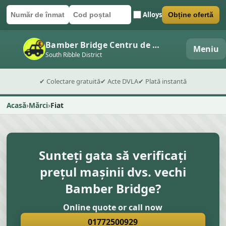
Alloys
Obține ofertă
Număr de înmatriculare
Cod poștal
Trimite formularul
Bamber Bridge Centru de dezmembrări auto
Meniu
South Ribble District
✔ Colectare gratuită
✔ Acte DVLA
✔ Plată instantă
Acasă
Mărci
Fiat
Sunteți gata să verificați
prețul mașinii dvs. vechi
Bamber Bridge?
Online quote or call now
01772500929