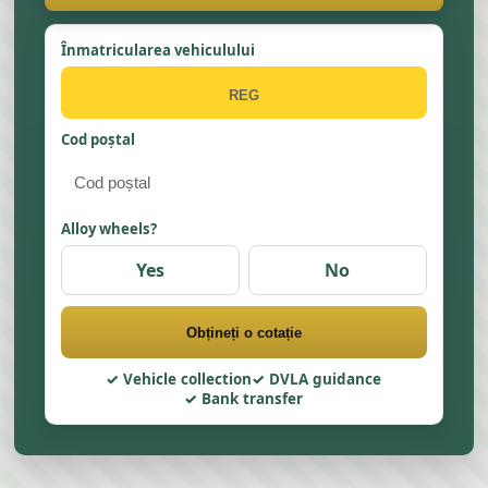
Înmatricularea vehiculului
Cod poștal
Alloy wheels?
Yes
No
Obțineți o cotație
Vehicle collection
DVLA guidance
Bank transfer