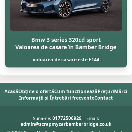
Bmw 3 series 320cd sport
Valoarea de casare în Bamber Bridge
valoarea de casare este £144
Acasă
Obține o ofertă
Cum funcționează
Prețuri
Mărci
Informații și Întrebări frecvente
Contact
Sună-ne:
01772500929
| Email:
admin@scrapmycarbamberbridge.co.uk