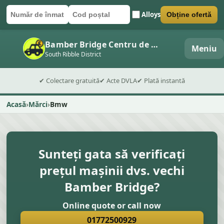
Alloys
Obține ofertă
Număr de înmatriculare
Cod poștal
Trimite formularul
Bamber Bridge Centru de dezmembrări auto
Meniu
South Ribble District
✔ Colectare gratuită
✔ Acte DVLA
✔ Plată instantă
Acasă
Mărci
Bmw
Sunteți gata să verificați
prețul mașinii dvs. vechi
Bamber Bridge?
Online quote or call now
01772500929