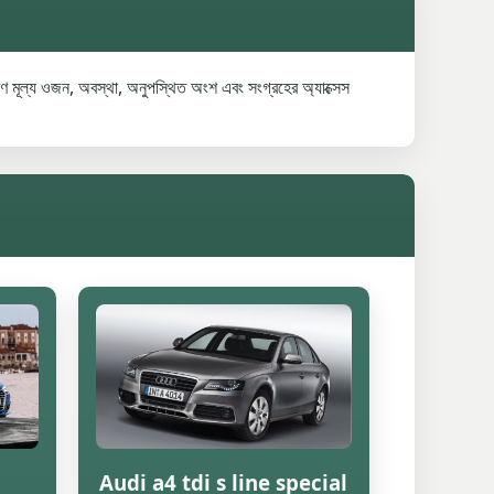
 মূল্য ওজন, অবস্থা, অনুপস্থিত অংশ এবং সংগ্রহের অ্যাক্সেস
Audi a4 tdi s line special