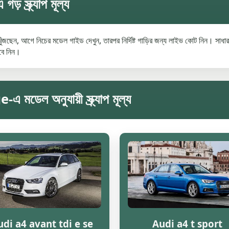
্ক্র্যাপ মূল্য
ছেন, আগে নিচের মডেল গাইড দেখুন, তারপর নির্দিষ্ট গাড়ির জন্য লাইভ কোট নিন। সাধারণ
েবে নিন।
ল অনুযায়ী স্ক্র্যাপ মূল্য
di a4 avant tdi e se
Audi a4 t sport